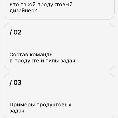
Спринты и подробно типы
встреч
/ 05
Навыки, портфолио,
тестовое задание
/ 06
И многое другое
про продукт