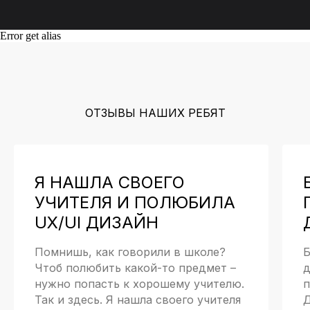
напрямую в мессенджере
Error get alias
44 900 руб.
ОТЗЫВЫ НАШИХ РЕБЯТ
Начать обучение
Я НАШЛА СВОЕГО
Идеально для тех, кому не нужна обратная
связь, но важно структурировать всю
УЧИТЕЛЯ И ПОЛЮБИЛА
информацию в голове и понять как работать
UX/UI ДИЗАЙН
над дизайном мобильного приложения, какие
есть этапы и методы, инструменты и
рекомендации.
Помнишь, как говорили в школе?
Б
Чтоб полюбить какой-то предмет –
д
нужно попасть к хорошему учителю.
п
Так и здесь. Я нашла своего учителя
Д