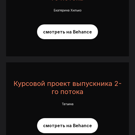
Екатерина Хилько
смотреть на Behance
Тарифы
С проверками
Курсовой проект выпускника 2-
го потока
Возможность начать обучение сразу
Полная программа и все материалы
Татьяна
Уроки открываются после
выполнения дз
смотреть на Behance
Проверка всех дз опытными
кураторами