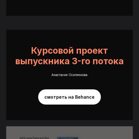
Вебинары с ответами на вопросы
Общение с куратором
напрямую в мессенджере
Курсовой проект
62 590 руб.
выпускника 3-го потока
Анастасия Осипенкова
Начать обучение
смотреть на Behance
Оплатить в рассрочку
Оплатить из-за рубежа